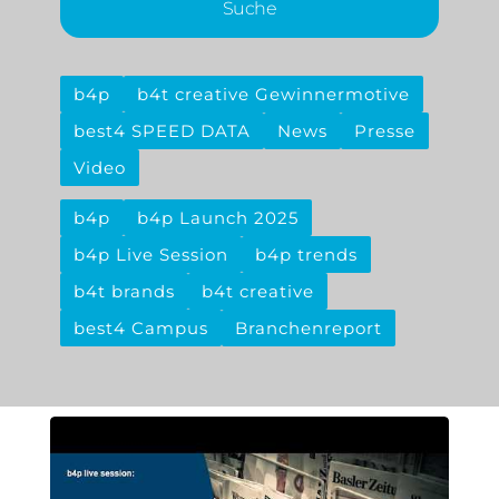
Suche
b4p
b4t creative Gewinnermotive
best4 SPEED DATA
News
Presse
Video
b4p
b4p Launch 2025
b4p Live Session
b4p trends
b4t brands
b4t creative
best4 Campus
Branchenreport