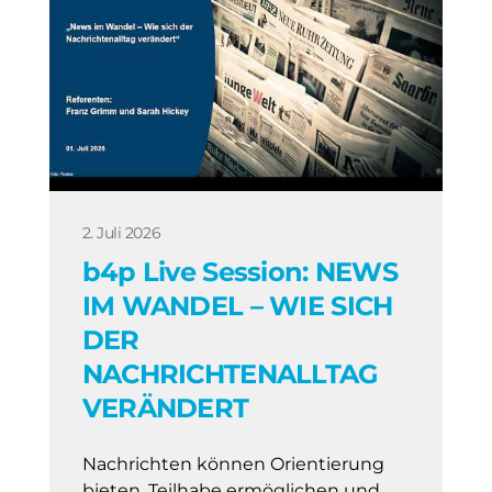
2. Juli 2026
b4p Live Session: NEWS
IM WANDEL – WIE SICH
DER
NACHRICHTENALLTAG
VERÄNDERT
Nachrichten können Orientierung
bieten, Teilhabe ermöglichen und