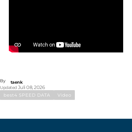
By
taenk
Juli 08, 2026
Updated
best4 SPEED DATA
Video