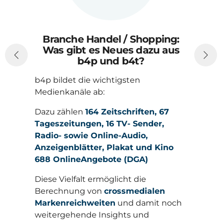
Branche Handel / Shopping:
Was gibt es Neues dazu aus
b4p und b4t?
ng:
aus
Wie hat sich das Einkaufsverhalten
der Deutschen verändert? Wie
positionieren sich die Retailer aus
Kundensicht? Und was bedeutet das
für die optimale werbliche Ansprache?
67
ino
n
noch
PRINT. This is how it works.