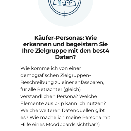
 Sie
best4
en,
e
zen?
gibt
na mit
?)