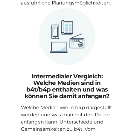
Eine Meta-Analyse aus b4t
iten.
In diesem Vortrag werden folgende
Aspekte beleuchtet: Welchen Beitrag
leistet die Gattung Print bei der
Markenkommunikation? Print als
Ergänzungsmedium bei großen
crossmedialen Kampagnen. Wirkung
von Print bei Kampagnen, bei denen
Print als Haupt- oder als Basismedium
fungiert. Wirkungsanteile von Print
h:
für verschiedenen Branchen. Print mit
n
unterschiedliche Funktionen: starke
was
Wirkung als Ergänzungs- und als
gen?
Basismedium
stellt
aten
nd