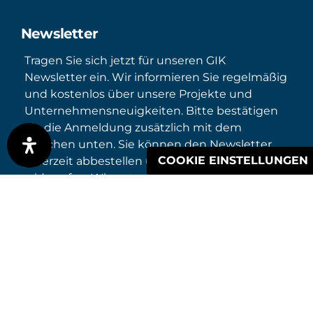
Newsletter
Tragen Sie sich jetzt für unseren GIK
Newsletter ein. Wir informieren Sie regelmäßig
und kostenlos über unsere Projekte und
Unternehmensneuigkeiten. Bitte bestätigen
Sie die Anmeldung zusätzlich mit dem
Häkchen unten. Sie können den Newsletter
COOKIE EINSTELLUNGEN
jederzeit abbestellen und so Ihre Einwilligung
widerrufen. Wir nutzen den Newsletter
Dienstleister CleverReach zum technischen
Versand (Auftragsverarbeiter nach Art. 28 DS-
GVO). Ihre E-Mail-Adresse wird an diesen
Dienstleister für diesen Zweck weitergegeben.
Weitere Informationen entnehmen Sie bitte
unserer
Datenschutzerklärung
.