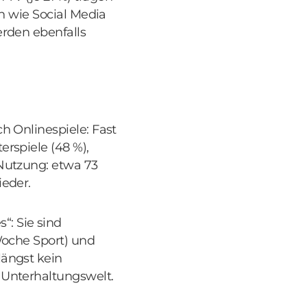
en wie Social Media
erden ebenfalls
h Onlinespiele: Fast
rspiele (48 %),
Nutzung: etwa 73
ieder.
: Sie sind
Woche Sport) und
längst kein
 Unterhaltungswelt.