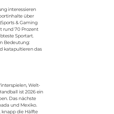
ng interessieren
portinhalte über
-)Sports & Gaming
it rund 70 Prozent
bteste Sportart.
 an Bedeutung:
nd katapultieren das
nterspielen, Welt-
andball ist 2026 ein
pen. Das nächste
anada und Mexiko.
, knapp die Hälfte