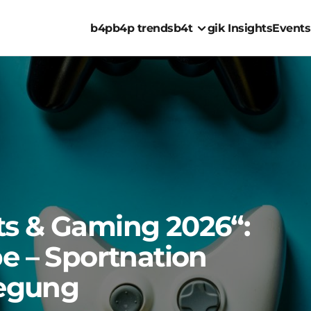
b4p
b4p trends
b4t
gik Insights
Events
ts & Gaming 2026“:
be – Sportnation
wegung