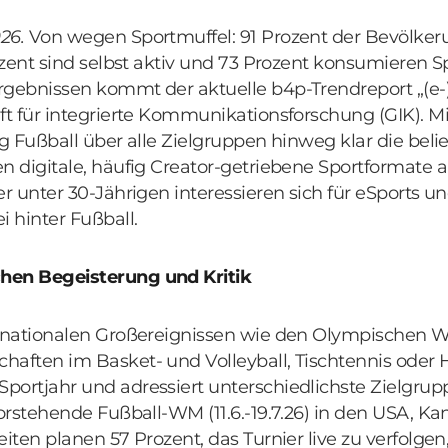
026.
Von wegen Sportmuffel: 91 Prozent der Bevölkeru
rozent sind selbst aktiv und 73 Prozent konsumieren S
rgebnissen kommt der aktuelle b4p-Trendreport „(e
ft für integrierte Kommunikationsforschung (GIK). M
ig Fußball über alle Zielgruppen hinweg klar die belie
en digitale, häufig Creator-getriebene Sportformate
er unter 30-Jährigen interessieren sich für eSports u
 hinter Fußball.
hen Begeisterung und Kritik
ernationalen Großereignissen wie den Olympischen Wi
aften im Basket- und Volleyball, Tischtennis oder H
portjahr und adressiert unterschiedlichste Zielgrup
vorstehende Fußball-WM (11.6.-19.7.26) in den USA, K
eiten planen 57 Prozent, das Turnier live zu verfolgen