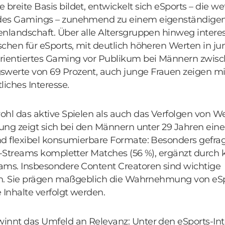
reite Basis bildet, entwickelt sich eSports – die we
des Gamings – zunehmend zu einem eigenständigen
nlandschaft. Über alle Altersgruppen hinweg interess
chen für eSports, mit deutlich höheren Werten in j
rientiertes Gaming vor Publikum bei Männern zwisc
erte von 69 Prozent, auch junge Frauen zeigen mit
liches Interesse.
ohl das aktive Spielen als auch das Verfolgen von 
zung zeigt sich bei den Männern unter 29 Jahren eine 
d flexibel konsumierbare Formate: Besonders gefrag
e-Streams kompletter Matches (56 %), ergänzt durch 
ams. Insbesondere Content Creatoren sind wichtige
ren. Sie prägen maßgeblich die Wahrnehmung von eS
 Inhalte verfolgt werden.
innt das Umfeld an Relevanz: Unter den eSports-Int