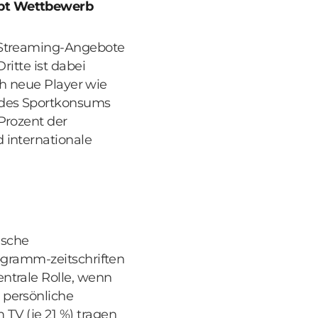
eibt Wettbewerb
t-Streaming-Angebote
ritte ist dabei
rch neue Player wie
 des Sportkonsums
Prozent der
 internationale
ische
rogramm-zeitschriften
ntrale Rolle, wenn
 persönliche
TV (je 21 %) tragen