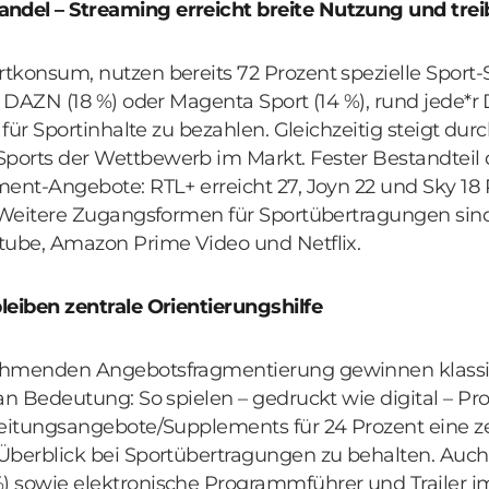
del – Streaming erreicht breite Nutzung und tr
tkonsum, nutzen bereits 72 Prozent spezielle Spor
 DAZN (18 %) oder Magenta Sport (14 %), rund jede*r D
 für Sportinhalte zu bezahlen. Gleichzeitig steigt du
ports der Wettbewerb im Markt. Fester Bestandteil
ent-Angebote: RTL+ erreicht 27, Joyn 22 und Sky 18 
. Weitere Zugangsformen für Sportübertragungen sind
tube, Amazon Prime Video und Netflix.
leiben zentrale Orientierungshilfe
ehmenden Angebotsfragmentierung gewinnen klass
an Bedeutung: So spielen – gedruckt wie digital – P
Zeitungsangebote/Supplements für 24 Prozent eine ze
Überblick bei Sportübertragungen zu behalten. Auch
 sowie elektronische Programmführer und Trailer im 