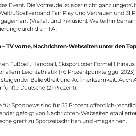
 das Event. Die Vorfreude ist aber nicht ganz ungetrü
eltfußballverband Fair Play und Vertrauen und 31 P
ngagement (Vielfalt und Inklusion). Weiterhin bemän
ierung durch die FIFA.
n – TV vorne, Nachrichten-Webseiten unter den To
ten Fußball, Handball, Skisport oder Formel 1 hinaus,
or allem Leichtathletik (+6 Prozentpunkte ggü. 2023), 
p) steigender Beliebtheit und Aufmerksamkeit. Auch 
*r fünfte Deutsche (21 Prozent).
e für Sportnews sind für 55 Prozent öffentlich-rechtli
Sender gefolgt von Nachrichten-Webseiten etabliert
tsche greift zu Sportzeitschriften und -magazinen.