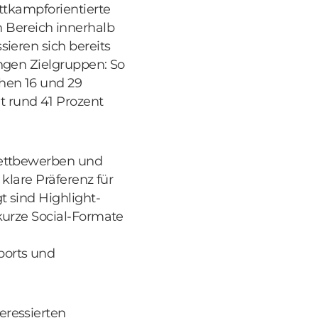
ttkampforientierte
 Bereich innerhalb
ieren sich bereits
ungen Zielgruppen: So
hen 16 und 29
 rund 41 Prozent
Wettbewerben und
klare Präferenz für
t sind Highlight-
kurze Social-Formate
ports und
eressierten