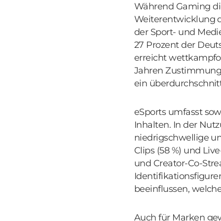
Während Gaming die b
Weiterentwicklung 
der Sport- und Medie
27 Prozent der Deuts
erreicht wettkampfo
Jahren Zustimmungsw
ein überdurchschnitt
eSports umfasst sow
Inhalten. In der Nut
niedrigschwellige un
Clips (58 %) und Liv
und Creator-Co-Stre
Identifikationsfigu
beeinflussen, welche
Auch für Marken gew