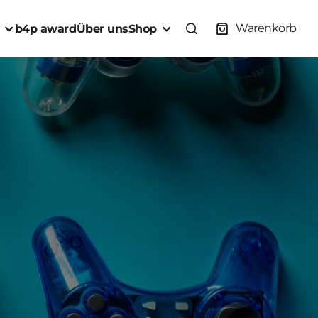
Warenkorb
b4p award
Über uns
Shop