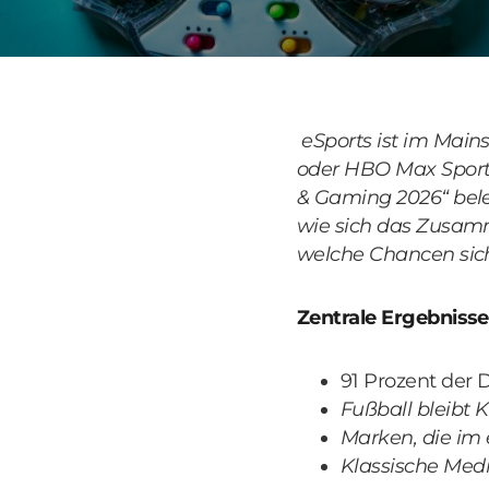
eSports ist im Mai
oder HBO Max Sports
& Gaming 2026“ beleu
wie sich das Zusamm
welche Chancen sic
Zentrale Ergebniss
91 Prozent der D
Fußball bleibt 
Marken, die im 
Klassische Medi