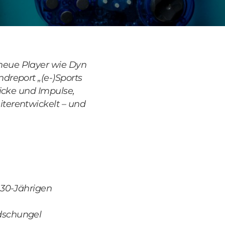
neue Player wie Dyn
dreport „(e-)Sports
icke und Impulse,
terentwickelt – und
r 30-Jährigen
rdschungel