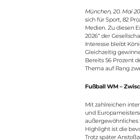
München, 20. Mai 2
sich für Sport, 82 P
Medien. Zu diesen E
2026“ der Gesellscha
Interesse bleibt Kön
Gleichzeitig gewinn
Bereits 56 Prozent d
Thema auf Rang zwei
Fußball WM – Zwisc
Mit zahlreichen int
und Europameistersch
außergewöhnliches S
Highlight ist die be
Trotz später Anstoßz