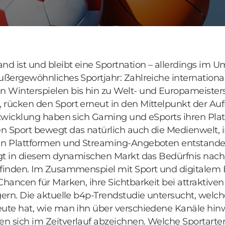
nd ist und bleibt eine Sportnation – allerdings im 
ußergewöhnliches Sportjahr: Zahlreiche internationa
 Winterspielen bis hin zu Welt- und Europameister
 rücken den Sport erneut in den Mittelpunkt der Au
Entwicklung haben sich Gaming und eSports ihren Pl
n Sport bewegt das natürlich auch die Medienwelt, i
an Plattformen und Streaming-Angeboten entstanden
eigt in diesem dynamischen Markt das Bedürfnis nach
 finden. Im Zusammenspiel mit Sport und digitalem
Chancen für Marken, ihre Sichtbarkeit bei attraktive
gern. Die aktuelle b4p-Trendstudie untersucht, welch
eute hat, wie man ihn über verschiedene Kanäle hin
n sich im Zeitverlauf abzeichnen. Welche Sportarte