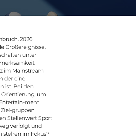
Umbruch. 2026
le Großereignisse,
schaften unter
fmerksamkeit.
atz im Mainstream
n der eine
 ist. Bei den
 Orientierung, um
 Entertain-ment
n Ziel-gruppen
en Stellenwert Sport
weg verfolgt und
n stehen im Fokus?