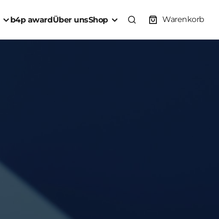
Warenkorb
b4p award
Über uns
Shop