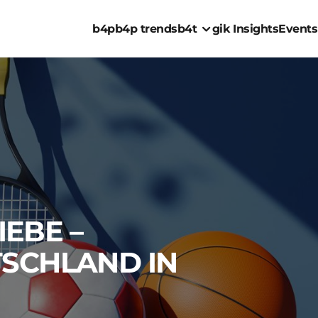
b4p
b4p trends
b4t
gik Insights
Events
IEBE –
SCHLAND IN