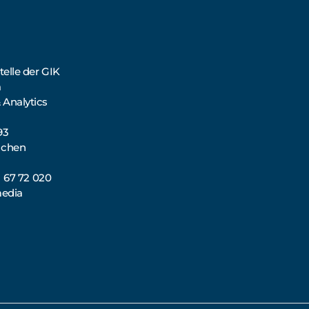
elle der GIK
a
 Analytics
93
nchen
71 67 72 020
media