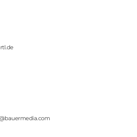
rtl.de
sch@bauermedia.com
a