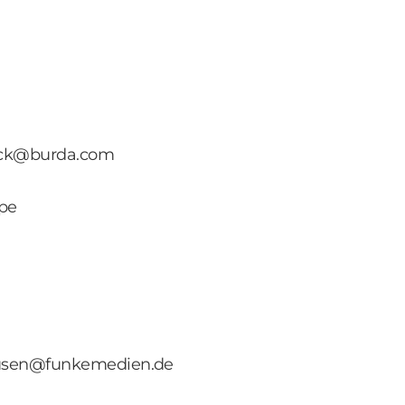
rack@burda.com
pe
ausen@funkemedien.de