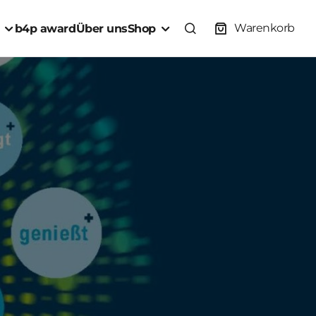
Warenkorb
b4p award
Über uns
Shop