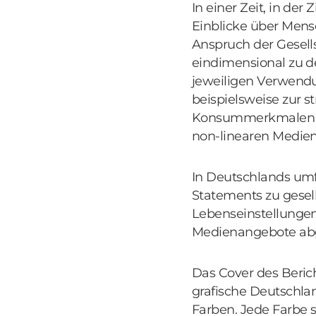
In einer Zeit, in de
Einblicke über Mensc
Anspruch der Gesell
eindimensional zu d
jeweiligen Verwendu
beispielsweise zur 
Konsummerkmalen mit
non-linearen Medien 
In Deutschlands umf
Statements zu gesel
Lebenseinstellungen
Medienangebote abg
Das Cover des Berich
grafische Deutschla
Farben. Jede Farbe st