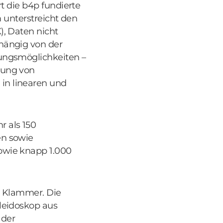
t die b4p fundierte
m unterstreicht den
), Daten nicht
hängig von der
dungsmöglichkeiten –
rung von
in linearen und
 als 150
en sowie
owie knapp 1.000
le Klammer. Die
leidoskop aus
 der