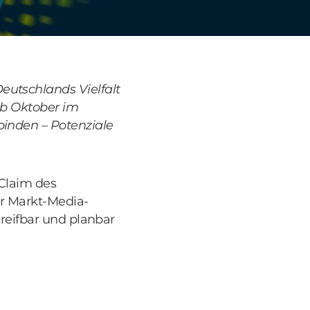
eutschlands Vielfalt
 ab Oktober im
binden – Potenziale
 Claim des
er Markt-Media-
greifbar und planbar