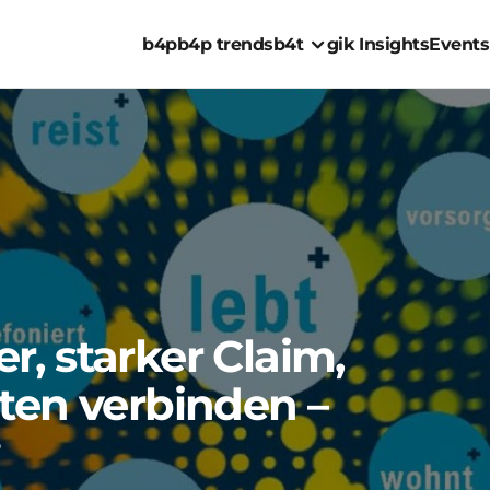
b4p
b4p trends
b4t
gik Insights
Events
r, starker Claim,
aten verbinden –
“