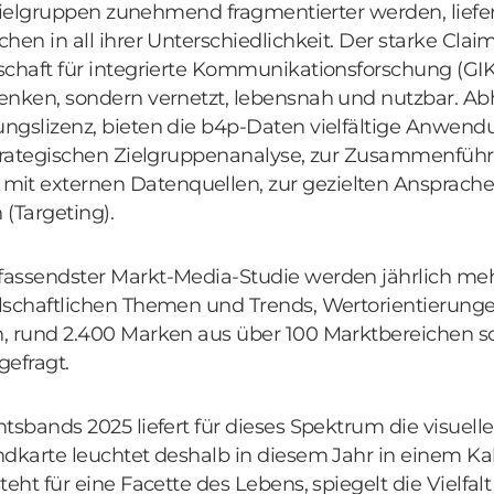
r Zielgruppen zunehmend fragmentierter werden, liefer
hen in all ihrer Unterschiedlichkeit. Der starke Clai
schaft für integrierte Kommunikationsforschung (GIK
enken, sondern vernetzt, lebensnah und nutzbar. Ab
ngslizenz, bieten die b4p-Daten vielfältige Anwen
strategischen Zielgruppenanalyse, zur Zusammenfüh
 externen Datenquellen, zur gezielten Ansprache 
(Targeting).
assendster Markt-Media-Studie werden jährlich mehr
lschaftlichen Themen und Trends, Wertorientierung
, rund 2.400 Marken aus über 100 Marktbereichen s
efragt.
tsbands 2025 liefert für dieses Spektrum die visuel
ndkarte leuchtet deshalb in diesem Jahr in einem Ka
eht für eine Facette des Lebens, spiegelt die Vielfalt