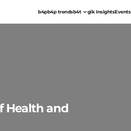
b4p
b4p trends
b4t
gik Insights
Events
of Health and