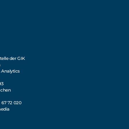
elle der GIK
a
 Analytics
93
nchen
71 67 72 020
media