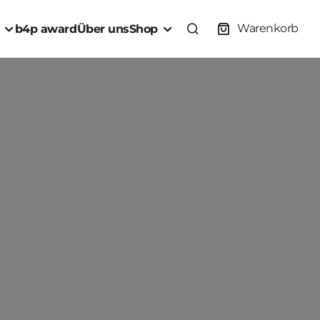
Warenkorb
b4p award
Über uns
Shop