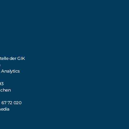
elle der GIK
a
 Analytics
93
nchen
71 67 72 020
media