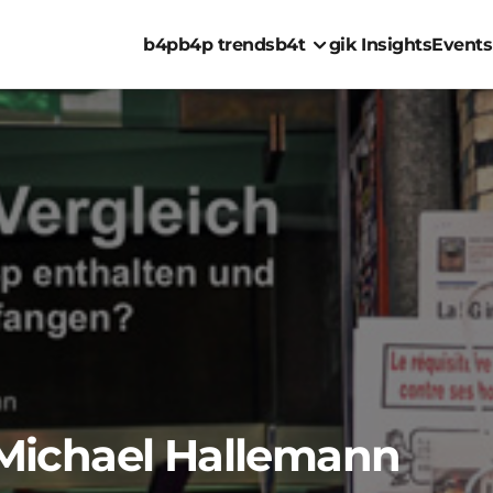
b4p
b4p trends
b4t
gik Insights
Events
Michael Hallemann