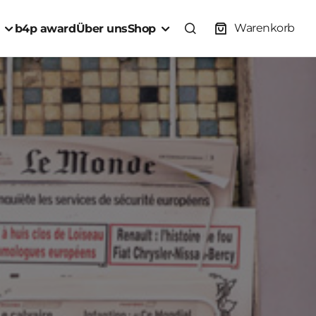
Warenkorb
b4p award
Über uns
Shop