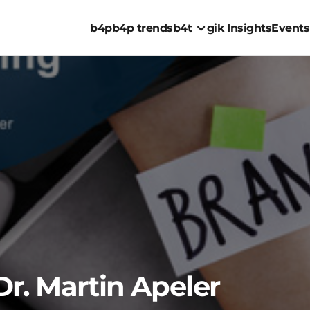
b4p
b4p trends
b4t
gik Insights
Events
r. Martin Apeler