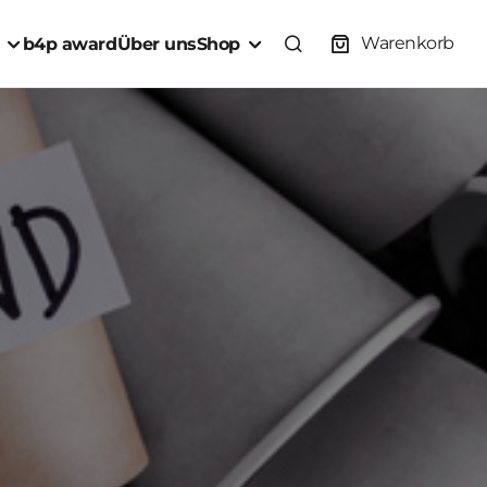
Warenkorb
b4p award
Über uns
Shop