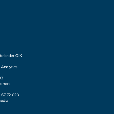
elle der GIK
a
 Analytics
93
nchen
71 67 72 020
media