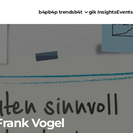
b4p
b4p trends
b4t
gik Insights
Events
 Frank Vogel