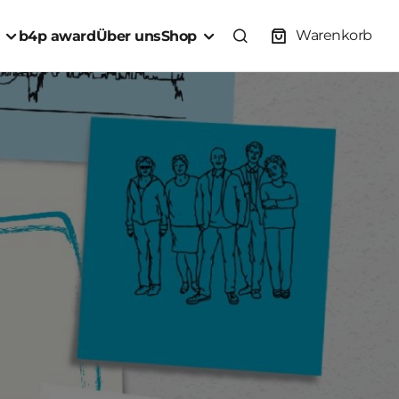
Warenkorb
b4p award
Über uns
Shop