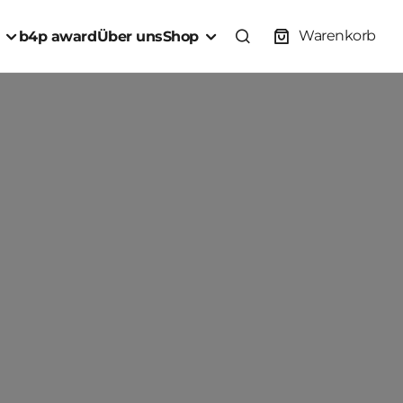
Warenkorb
b4p award
Über uns
Shop