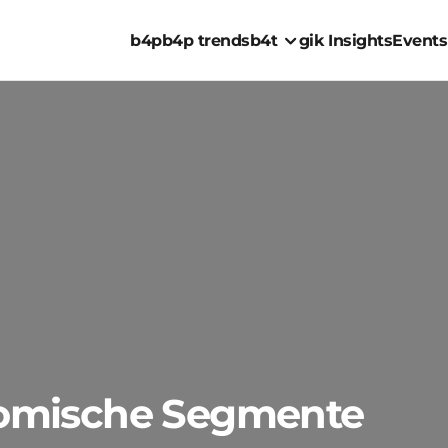
b4p
b4p trends
b4t
gik Insights
Events
nomische Segmente