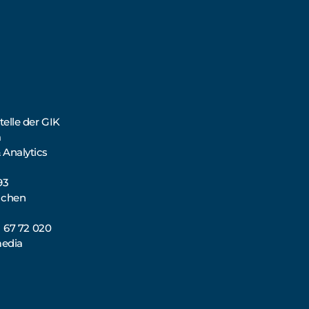
elle der GIK
a
 Analytics
93
nchen
71 67 72 020
media